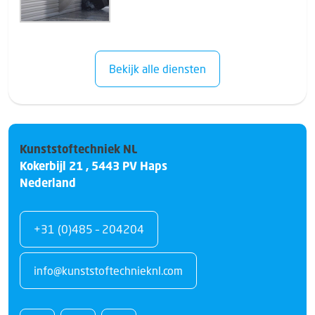
Bekijk alle diensten
Kunststoftechniek NL
Kokerbijl 21
,
5443 PV
Haps
Nederland
+31 (0)485 – 204204
info@kunststoftechnieknl.com